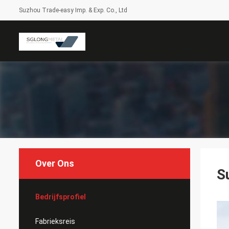
Suzhou Trade-easy Imp. & Exp. Co., Ltd
Over Ons
S
Bedrijfsprofiel
Fabrieksreis