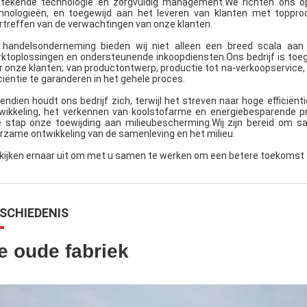
stekende technologie en zorgvuldig management.We richten ons op
hnologieën, en toegewijd aan het leveren van klanten met toppro
rtreffen van de verwachtingen van onze klanten.
 handelsonderneming bieden wij niet alleen een breed scala aan 
ktoplossingen en ondersteunende inkoopdiensten.Ons bedrijf is toeg
r onze klanten; van productontwerp, productie tot na-verkoopservice,
iciëntie te garanderen in het gehele proces.
endien houdt ons bedrijf zich, terwijl het streven naar hoge efficiënt
wikkeling, het verkennen van koolstofarme en energiebesparende pr
e stap onze toewijding aan milieubescherming.Wij zijn bereid om 
rzame ontwikkeling van de samenleving en het milieu.
kijken ernaar uit om met u samen te werken om een betere toekomst 
SCHIEDENIS
e oude fabriek