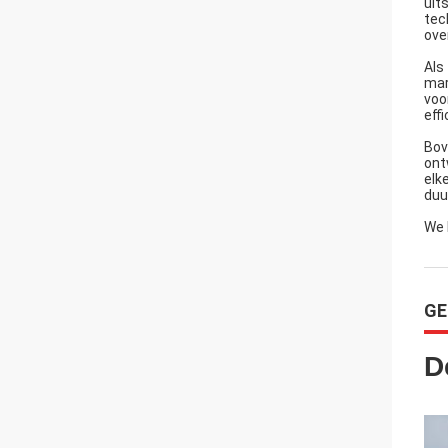
uit
tec
ove
Als
mar
voo
eff
Bov
ont
elk
duu
We 
GE
D