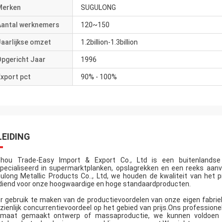
Merken
SUGULONG
Aantal werknemers
120~150
aarlijkse omzet
1.2billion-1.3billion
Opgericht Jaar
1996
xport pct
90% - 100%
LEIDING
hou Trade-Easy Import & Export Co., Ltd is een buitenlandse
pecialiseerd in supermarktplanken, opslagrekken en een reeks aan
ulong Metallic Products Co.., Ltd, we houden de kwaliteit van het 
diend voor onze hoogwaardige en hoge standaardproducten.
r gebruik te maken van de productievoordelen van onze eigen fabrie
zienlijk concurrentievoordeel op het gebied van prijs.Ons professio
maat gemaakt ontwerp of massaproductie, we kunnen voldoen a