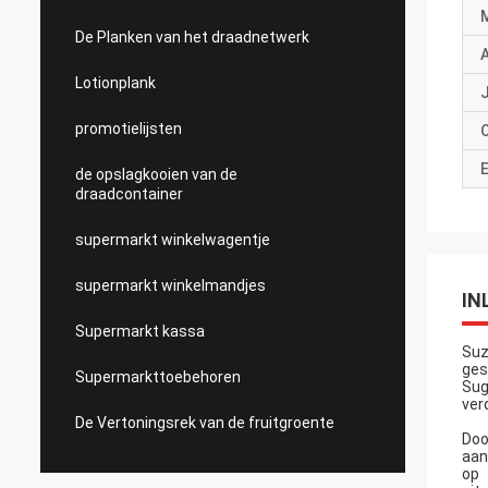
De Planken van het draadnetwerk
Lotionplank
J
promotielijsten
E
de opslagkooien van de
draadcontainer
supermarkt winkelwagentje
supermarkt winkelmandjes
IN
Supermarkt kassa
Suz
ges
Supermarkttoebehoren
Sug
ver
De Vertoningsrek van de fruitgroente
Doo
aan
op 