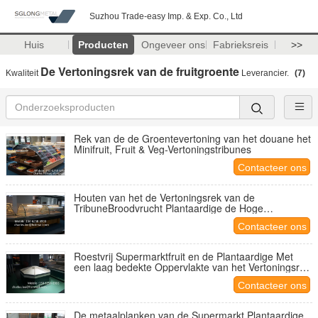
Suzhou Trade-easy Imp. & Exp. Co., Ltd
Huis
Producten
Ongeveer ons
Fabrieksreis
>>
De Vertoningsrek van de fruitgroente
Kwaliteit
Leverancier.
(7)
Rek van de de Groentevertoning van het douane het
Minifruit, Fruit & Veg-Vertoningstribunes
Contacteer ons
Houten van het de Vertoningsrek van de
TribuneBroodvrucht Plantaardige de Hoge
Prestatiesiso9001 Certificatie
Contacteer ons
Roestvrij Supermarktfruit en de Plantaardige Met
een laag bedekte Oppervlakte van het Vertoningsrek
Poeder
Contacteer ons
De metaalplanken van de Supermarkt Plantaardige