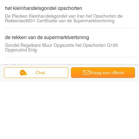
het kleinhandelsgondel opschorten
De Planken Kleinhandelsgondel van Iran het Opschorten de
Rekkeniso9001 Certificatie van de Supermarktvertoning
de rekken van de supermarktvertoning
Gondel Regelbare Muur Opgezette het Opschorten Q195
Opgeruimd Enig
De Rekken van de supermarktopslag
Chat
Vraag een offerte
Het aangepaste -Tribune Op zwaar werk berekende het Rekken
Rek van de het Pakhuisopslag van de Systeemsupermarkt
aan
Op zwaar werk berekende Pakhuisrekken
De industriële Opslag rekt Op zwaar werk berekend Metaal die u-
Vorm Rechte Beschermers opschorten
de opslagkooien van de draadcontainer
Draadcontainer, Draadkooi, de Kooi van de Instortingsdraad, de
Kooi van de Opslagdraad, Logistische Draadcontainer