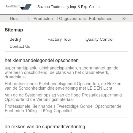
Suzhou Trade-easy Imp. & Exp. Co., Ltd
Huis
Producten
Ongeveer ons
Fabrieksreis
>>
Sitemap
Bedrijf
Factory Tour
Quality Control
Contact Us
het kleinhandelsgondel opschorten
supermarktplank, kleinhandelsplanken, superamarket gondel,
wiremesh opschortend, de plank van het draadnetwerk,
draadplank
Het professionele Kleinhandelsgondel Opschorten, de Rekken
van de Schoonheidsmiddelenvertoning met LEIDEN Licht
Van de de Systemenopslag van de hoge Prestatiessupermarkt
Opschortend de Vertoningsmateriaal
Professionele Kleinhandels Tweezijdige Gondel Opschortende
Eenheden 100kg - 150kg-Capaciteit
de rekken van de supermarktvertoning