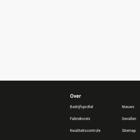
Over
Bedrijfsprofiel
Nieuws
Fabrieksreis
Gevallen
Kwaliteitscontrole
Sitemap