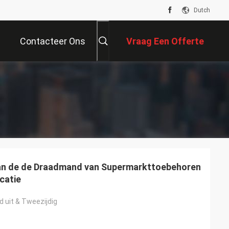
Dutch
Contacteer Ons
Vraag Een Offerte
Aan
an de de Draadmand van Supermarkttoebehoren
catie
d uit & Tweezijdig