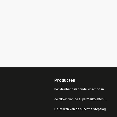
Producten
het kleinhandelsgondel opschorten
de rekken van de supermarktvertoning
De Rekken van de supermarktopslag