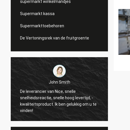
supermarkt winkelmandjes
Supermarkt kassa
Supermarkttoebehoren
De Vertoningsrek van de fruitgroente
John Smith
De leverancier van Nice, snelle
t
Ik ben
snelheidsreactie, snelle hoog levertijd, -
bedrijf
kwaliteitsproduct. Ik ben gelukkig om u te
beter z
vinden!