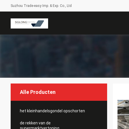
Suzhou Trade-easy Imp. & Exp. Co., Ltd
Alle Producten
het kleinhandelsgondel opschorten
de rekken van de
supermarktvertoning