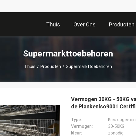
Thuis
Over Ons
Producten
Supermarkttoebehoren
Thuis
/
Producten
/
Supermarkttoebehoren
Vermogen 30KG - 50KG v
de Plankeniso9001 Certifi
Type:
Kies opgeruim
Vermogen:
30-50KG
kleur:
zonodig