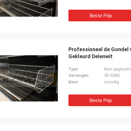
Beste Prijs
Professioneel de Gondel
Gekleurd Delenwit
Type:
Kies opgeruim
Vermogen:
30-50KG
kleur:
zonodig
Beste Prijs