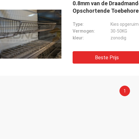
0.8mm van de Draadmande
Opschortende Toebehoren
Type:
Kies opgeruim
Vermogen:
30-50KG
kleur:
zonodig
Beste Prijs
1
Mohamed Rebai
 zeer tevreden met de dienst van dit
, geloof ik dat hun zaken beter en
ullen zijn.