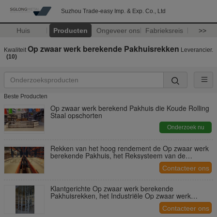
Suzhou Trade-easy Imp. & Exp. Co., Ltd
Huis
Producten
Ongeveer ons
Fabrieksreis
>>
Op zwaar werk berekende Pakhuisrekken
Kwaliteit
Leverancier.
(10)
Beste Producten
Op zwaar werk berekend Pakhuis die Koude Rolling
Staal opschorten
Onderzoek nu
Rekken van het hoog rendement de Op zwaar werk
berekende Pakhuis, het Reksysteem van de
Metaalopslag
Contacteer ons
Klantgerichte Op zwaar werk berekende
Pakhuisrekken, het Industriële Op zwaar werk
berekende Rekken
Contacteer ons