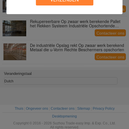
Deklaagoppervlakte van de Pakhuisrekken
Aangepaste Macht
Contacteer ons
Rekupereerbare Op zwaar werk berekende Pallet
het Rekken Systeem Industriële Opschortende
Eenheden
Contacteer ons
De industriële Opslag rekt Op zwaar werk berekend
Metaal die u-Vorm Rechte Beschermers opschorten
Contacteer ons
Veranderingstaal
Dutch
Thuis
|
Ongeveer ons
|
Contacteer ons
|
Sitemap
|
Privacy Policy
Desktopmening
Copyright © 2016 - 2026 Suzhou Trade-easy Imp. & Exp. Co., Ltd.
All rights reserved.