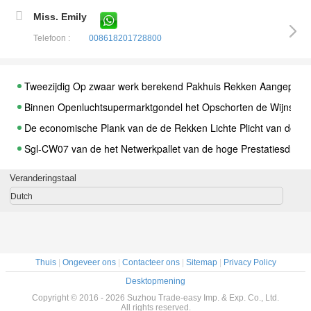
Miss. Emily
Telefoon :
008618201728800
Tweezijdig Op zwaar werk berekend Pakhuis Rekken Aangepaste 
Binnen Openluchtsupermarktgondel het Opschorten de Wijnstijl v
De economische Plank van de de Rekken Lichte Plicht van de Su
Sgl-CW07 van de het Netwerkpallet van de hoge Prestatiesdraad 
draadcontainer, draadkooi, de kooi van de instortingsdraad, de c
Veranderingstaal
supermarktplank, kleinhandelsplanken, superamarket gondel, wi
Dutch
Het modieuze Supermarktvertoning het Rekken Hulpmiddel van 
Staal Materiële het Openen de Draad van Supermarktkarretjes 
De Manden van het de Supermarktboodschappenwagentje van S
Thuis
|
Ongeveer ons
|
Contacteer ons
|
Sitemap
|
Privacy Policy
De professionele Supermarkt het Winkelen Certificatie van Karre
Desktopmening
Zink Geplateerde de Supermarktboodschappenwagentjes van Opp
Copyright © 2016 - 2026 Suzhou Trade-easy Imp. & Exp. Co., Ltd.
All rights reserved.