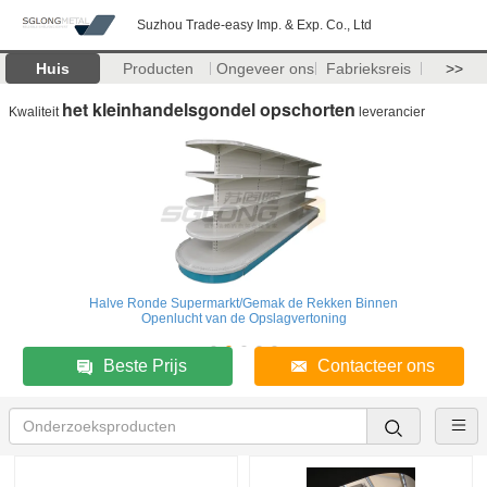
Suzhou Trade-easy Imp. & Exp. Co., Ltd
Huis
Producten
Ongeveer ons
Fabrieksreis
>>
het kleinhandelsgondel opschorten
Kwaliteit
leverancier
Halve Ronde Supermarkt/Gemak de Rekken Binnen
Openlucht van de Opslagvertoning
Beste Prijs
Contacteer ons