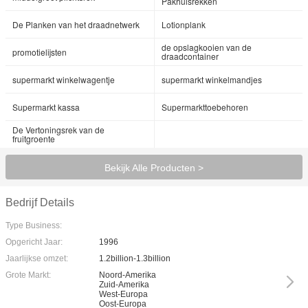
Pakhuisrekken
De Planken van het draadnetwerk
Lotionplank
de opslagkooien van de
promotielijsten
draadcontainer
supermarkt winkelwagentje
supermarkt winkelmandjes
Supermarkt kassa
Supermarkttoebehoren
De Vertoningsrek van de
fruitgroente
Bekijk Alle Producten >
Bedrijf Details
Type Business:
Opgericht Jaar:
1996
Jaarlijkse omzet:
1.2billion-1.3billion
Grote Markt:
Noord-Amerika
Zuid-Amerika
West-Europa
Oost-Europa