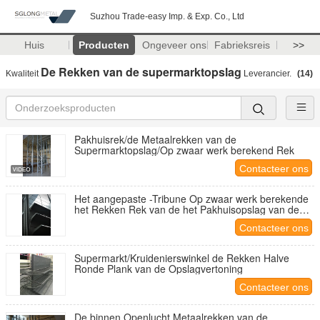
Suzhou Trade-easy Imp. & Exp. Co., Ltd
Huis
Producten
Ongeveer ons
Fabrieksreis
>>
De Rekken van de supermarktopslag
Kwaliteit
Leverancier.
(14)
Pakhuisrek/de Metaalrekken van de
Supermarktopslag/Op zwaar werk berekend Rek
Contacteer ons
Het aangepaste -Tribune Op zwaar werk berekende
het Rekken Rek van de het Pakhuisopslag van de
Systeemsupermarkt
Contacteer ons
Supermarkt/Kruidenierswinkel de Rekken Halve
Ronde Plank van de Opslagvertoning
Contacteer ons
De binnen Openlucht Metaalrekken van de