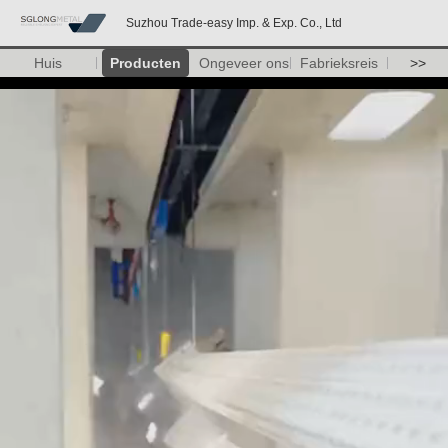
Suzhou Trade-easy Imp. & Exp. Co., Ltd
Huis
Producten
Ongeveer ons
Fabrieksreis
>>