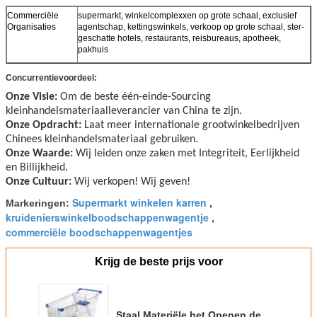
Commerciële
supermarkt, winkelcomplexxen op grote schaal, exclusief
Organisaties
agentschap, kettingswinkels, verkoop op grote schaal, ster-
geschatte hotels, restaurants, reisbureaus, apotheek,
pakhuis
Concurrentievoordeel:
Onze Visie:
Om de beste één-einde-Sourcing
kleinhandelsmateriaalleverancier van China te zijn.
Onze Opdracht:
Laat meer internationale grootwinkelbedrijven
Chinees kleinhandelsmateriaal gebruiken.
Onze Waarde:
Wij leiden onze zaken met Integriteit, Eerlijkheid
en Billijkheid.
Onze Cultuur:
Wij verkopen! Wij geven!
Supermarkt winkelen karren
Markeringen:
,
kruidenierswinkelboodschappenwagentje
,
commerciële boodschappenwagentjes
Krijg de beste prijs voor
Staal Materiële het Openen de