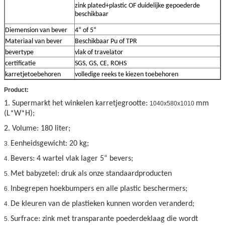
zink plated+plastic OF duidelijke gepoederde
beschikbaar
Diemension van bever
4“ of 5“
Materiaal van bever
Beschikbaar Pu of TPR
bevertype
vlak of travelator
certificatie
SGS, GS, CE, ROHS
karretjetoebehoren
volledige reeks te kiezen toebehoren
Product:
1. Supermarkt het
winkelen karretje
grootte:
mm
1040x580x1010
(L*W*H);
2. Volume: 180 liter;
Eenheidsgewicht: 20 kg;
3.
Bevers:
4 wartel vlak lager 5“ bevers;
4.
Met babyzetel: druk als onze standaardproducten
5.
Inbegrepen hoekbumpers en alle plastic beschermers;
6.
De kleuren van de plastieken kunnen worden veranderd;
4.
Surfrace: zink met transparante poederdeklaag die wordt
5.