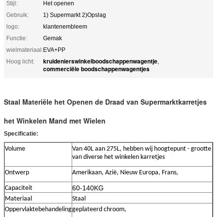
Stijl:
Het openen
Gebruik:
1) Supermarkt 2)Opslag
logo:
klantenembleem
Functie:
Gemak
wielmateriaal:
EVA+PP
kruidenierswinkelboodschappenwagentje
Hoog licht:
,
commerciële boodschappenwagentjes
Staal Materiële het Openen de Draad van Supermarktkarretjes
het Winkelen Mand met Wielen
Specificatie:
Volume
Van 40L aan 275L, hebben wij hoogtepunt - grootte
van diverse het winkelen karretjes
Ontwerp
Amerikaan, Azië, Nieuw Europa, Frans,
60-140KG
Capaciteit
Materiaal
Staal
Oppervlaktebehandeling
geplateerd chroom,