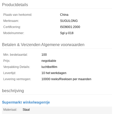
Productdetails
Plaats van herkomst:
China
Merknaam:
SUGULONG
Certificering:
ISO9001:2000
Modelnummer:
Sgl-y-018
Betalen & Verzenden Algemene voorwaarden
Min. bestelaantal:
100
Prijs:
negotiable
Verpakking Details:
luchtbelfilm
Levertijd:
10 het werkdagen
Levering vermogen:
10000 reeks/Reeksen per maanden
beschrijving
Supermarkt winkelwagentje
Materiaal:
Staal